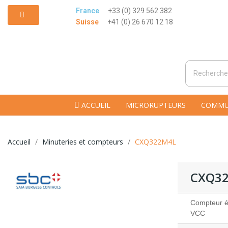
France
+33 (0) 329 562 382
Suisse
+41 (0) 26 670 12 18
ACCUEIL
MICRORUPTEURS
COMMU
Accueil
Minuteries et compteurs
CXQ322M4L
CXQ3
Compteur él
VCC