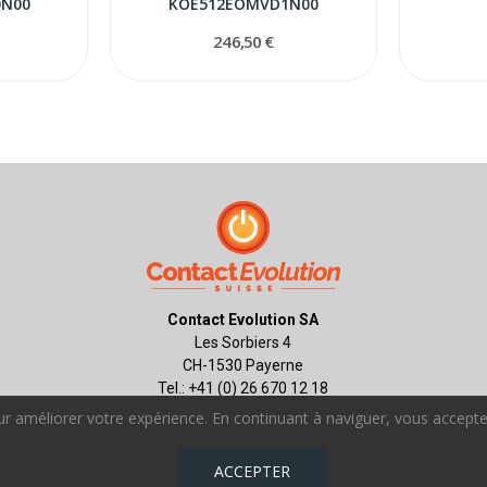
N00
KOE512EOMVD1N00
246,50 €
Contact Evolution SA
Les Sorbiers 4
CH-1530 Payerne
Tel.: +41 (0) 26 670 12 18
contact.ch@contact-evolution.com
r améliorer votre expérience. En continuant à naviguer, vous acceptez
ACCEPTER
Copyright © Contact Evolution SA. All Rights Reserved.