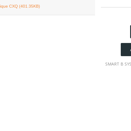
nique CXQ (401.35KB)
SMART B SYST