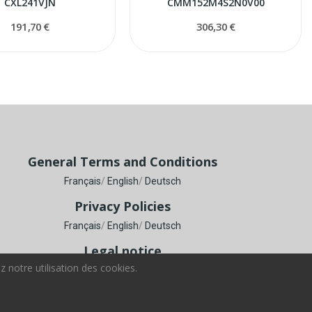
CXL241VJN
CMM152M4S2N0V00
191,70 €
306,30 €
General Terms and Conditions
Français
/
English
/
Deutsch
Privacy Policies
Français
/
English
/
Deutsch
Legal notice
 notre utilisation des cookies.
Français
/
English
/
Deutsch