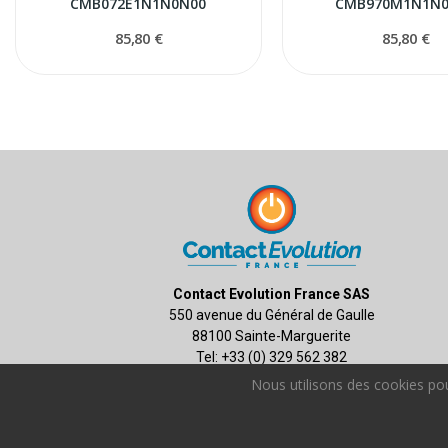
CMB072E1N1N0N00
CMB970M1N1N0
85,80 €
85,80 €
Contact Evolution France SAS
550 avenue du Général de Gaulle
88100 Sainte-Marguerite
Tel: +33 (0) 329 562 382
contact.fr@contact-evolution.com
Nous utilisons des cookies pou