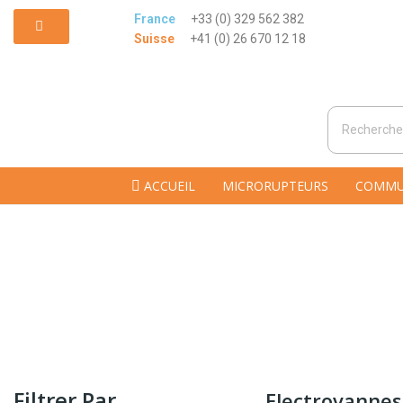
France
+33 (0) 329 562 382
Suisse
+41 (0) 26 670 12 18
ACCUEIL
MICRORUPTEURS
COMMU
Filtrer Par
Electrovannes