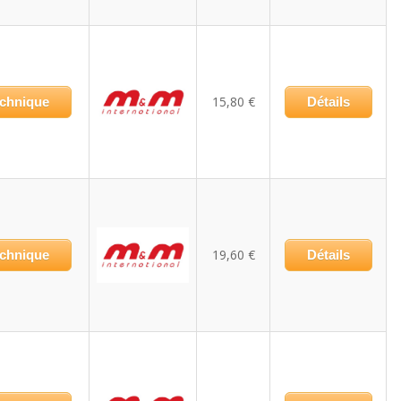
15,80 €
echnique
Détails
19,60 €
echnique
Détails