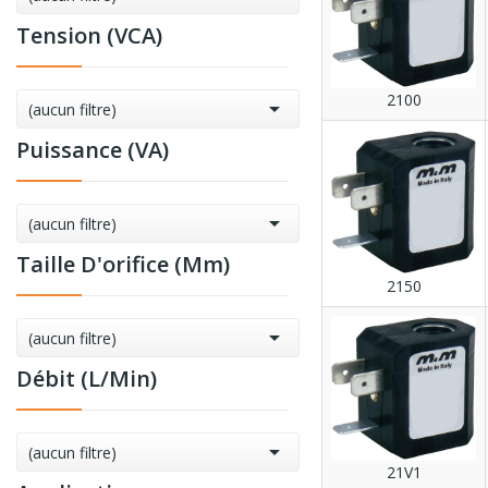
Tension (VCA)
2100

(aucun filtre)
Puissance (VA)

(aucun filtre)
Taille D'orifice (mm)
2150

(aucun filtre)
Débit (l/min)

(aucun filtre)
21V1