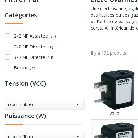
Une électrovanne, égal
Catégories
des liquides ou des gaz
de l’orifice de passage
corps. A l’intérieur d
membrane est présente 
2/2 NF Assistée
(31)
commande directe, celle
2/2 NF Directe
(16)
bloquer, suivant le cho
Il y a 132 produits.
non, suivant le choix d
3/2 NF Directe
(14)
de la membrane. Une 
combinaison d’électrov
Bobine
(35)
positionnement du clape
commande directe. Les é
Tension (VCC)
peuvent également être
Avec le symbole 3/2 la
entrées – 1 sortie) ou e

(aucun filtre)
2050
Puissance (W)

(aucun filtre)