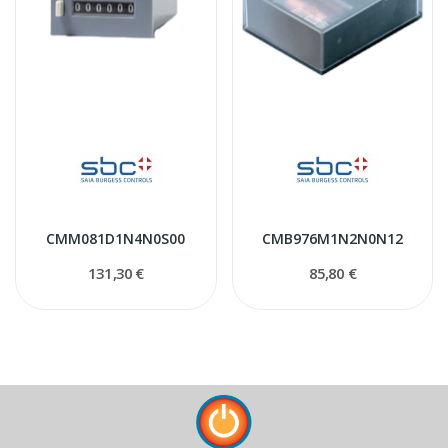
CMM081D1N4N0S00
CMB976M1N2N0N12
131,30 €
85,80 €