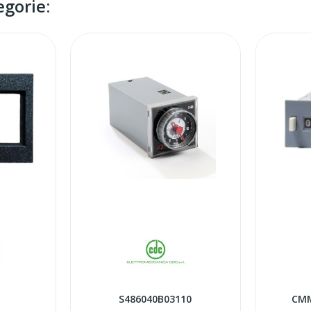
egorie:
S486040B03110
CM