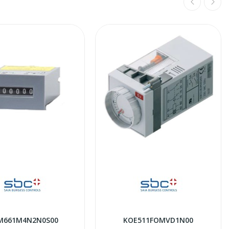
M661M4N2N0S00
KOE511FOMVD1N00