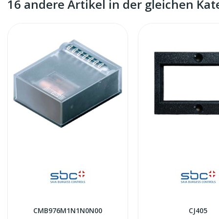
16 andere Artikel in der gleichen Kat
CMB976M1N1N0N00
CJ405