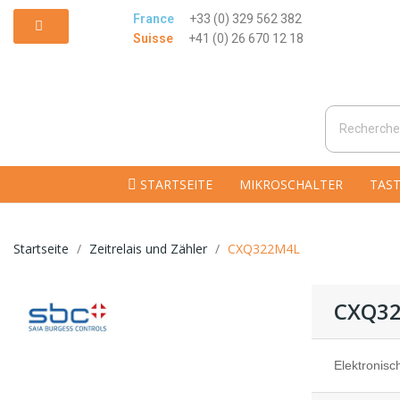
France
+33 (0) 329 562 382
Suisse
+41 (0) 26 670 12 18
STARTSEITE
MIKROSCHALTER
TAST
Startseite
Zeitrelais und Zähler
CXQ322M4L
CXQ3
Elektronis