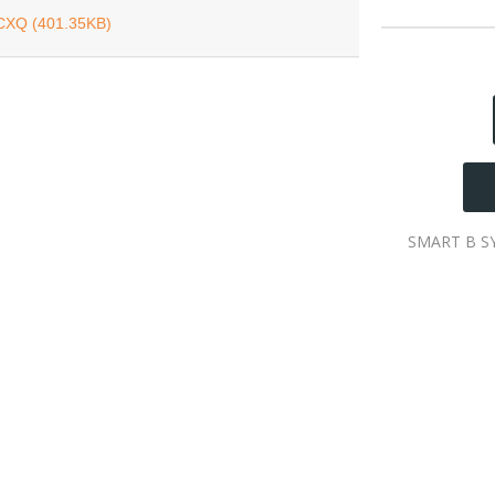
 CXQ (401.35KB)
SMART B SY