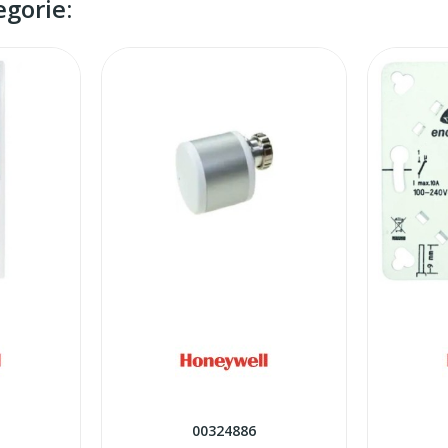
egorie:
00324886