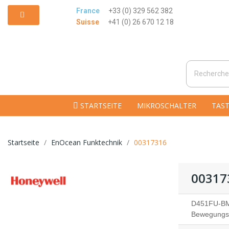
France
+33 (0) 329 562 382
Suisse
+41 (0) 26 670 12 18
STARTSEITE
MIKROSCHALTER
TAST
Startseite
EnOcean Funktechnik
00317316
00317
D451FU-BM
Bewegungs